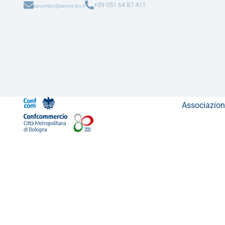
+39 051 64 87 411
ascombo@ascom.bo.it
Associazion