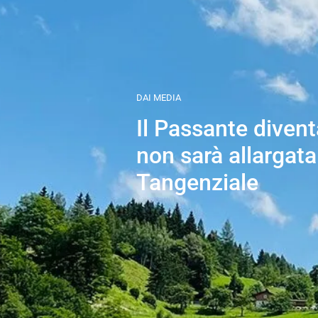
DAI MEDIA
Il Passante divent
non sarà allargata
Tangenziale