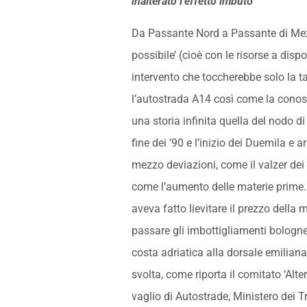
inalterato l’effetto imbuto
Da Passante Nord a Passante di Mez
possibile’ (cioè con le risorse a dispo
intervento che toccherebbe solo la 
l’autostrada A14 così come la conos
una storia infinita quella del nodo di
fine dei ‘90 e l’inizio dei Duemila e a
mezzo deviazioni, come il valzer dei v
come l’aumento delle materie prime. 
aveva fatto lievitare il prezzo della 
passare gli imbottigliamenti bolognesi
costa adriatica alla dorsale emiliana,
svolta, come riporta il comitato ‘Alte
vaglio di Autostrade, Ministero dei Tr