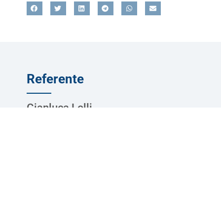
Referente
Gianluca Lolli
Responsabile
Contatta il nostro referente per avere un filo diretto.
Siamo a tua disposizione. Sempre.
CONTATTACI