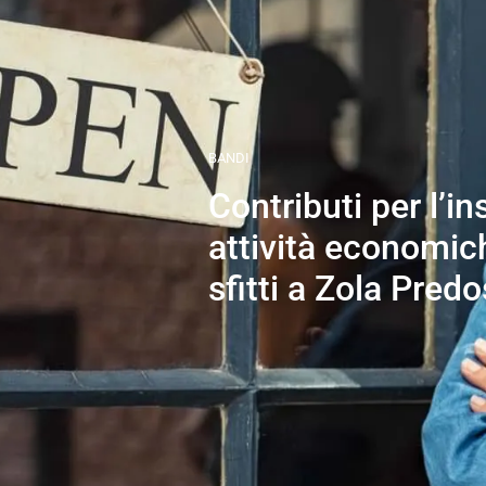
BANDI
Contributi per l’i
attività economich
sfitti a Zola Pred