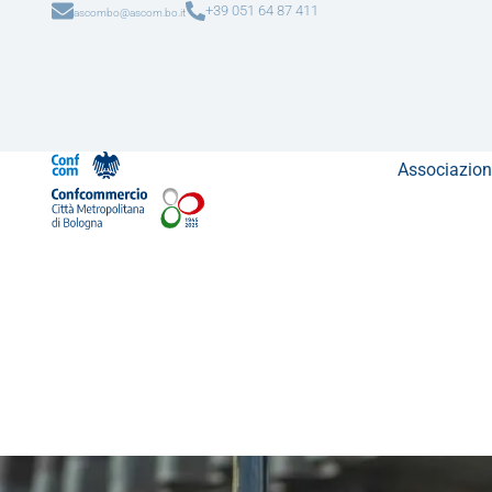
+39 051 64 87 411
ascombo@ascom.bo.it
Associazion