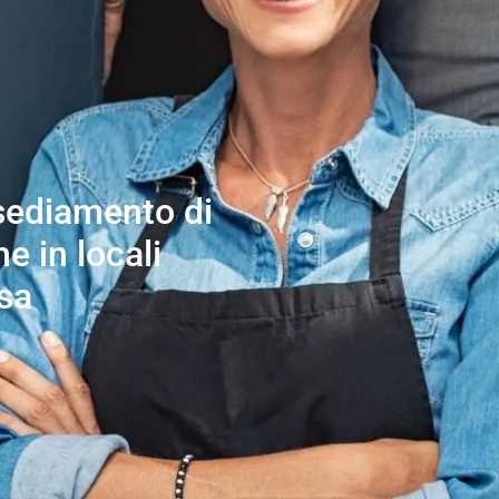
nsediamento di
e in locali
osa