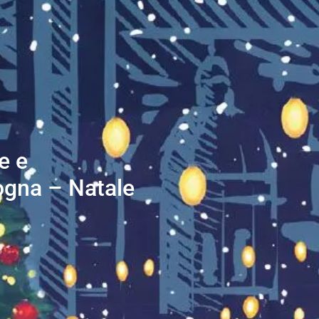
e e
ogna – Natale