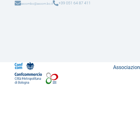
+39 051 64 87 411
ascombo@ascom.bo.it
Associazion