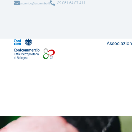
+39 051 64 87 411
ascombo@ascom.bo.it
Associazion