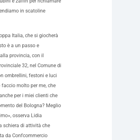
ubini e zaffiri per richiamare
e vendiamo in scatoline
ppa Italia, che si giocherà
osto è a un passo e
alla provincia, con il
 Provinciale 32, nel Comune di
 ombrellini, festoni e luci
Io faccio molto per me, che
che per i miei clienti che
 momento del Bologna? Meglio
simo», osserva Lidia
a schiera di attività che
ata da Confcommercio