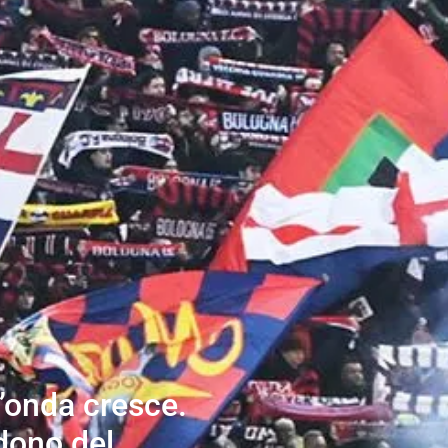
l’onda cresce.
edono del