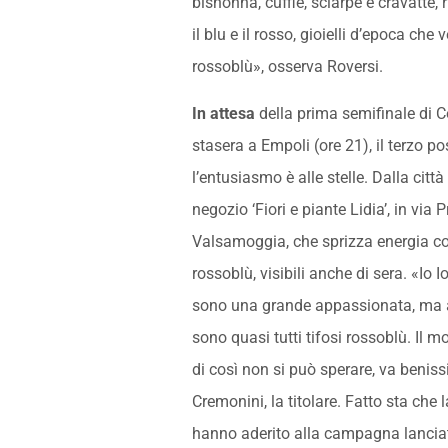
bisnonna, cuffie, sciarpe e cravatte, r
il blu e il rosso, gioielli d’epoca ch
rossoblù», osserva Roversi.
In attesa
della prima semifinale di Co
stasera a Empoli (ore 21), il terzo p
l’entusiasmo è alle stelle. Dalla città 
negozio ‘Fiori e piante Lidia’, in via
Valsamoggia, che sprizza energia con
rossoblù, visibili anche di sera. «Io 
sono una grande appassionata, ma an
sono quasi tutti tifosi rossoblù. Il
di così non si può sperare, va benis
Cremonini, la titolare. Fatto sta che l
hanno aderito alla campagna lanci