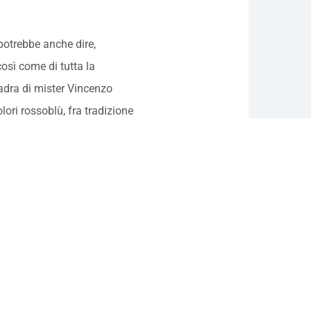
potrebbe anche dire,
così come di tutta la
uadra di mister Vincenzo
olori rossoblù, fra tradizione
, quando per la prima volta si
gue. Ma, quest’anno che la
 competizione europea, tutta
 sentire la propria vicinanza,
pagine. La corsa per
ta.
2025