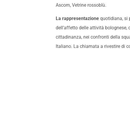
Ascom, Vetrine rossoblù.
La rappresentazione
quotidiana, si 
dell’affetto delle attività bolognese, 
cittadinanza, nei confronti della sq
Italiano. La chiamata a rivestire di c
e creatività, è iniziata l’anno scorso
è intravisto il sogno Champions Lea
squadra è di nuovo in corsa per una
la città metropolitana è tornata a far
come stiamo raccontando su queste 
sostenere la squadra è appena inizia
a.bo., Il Resto del Carlino – 1 aprile 