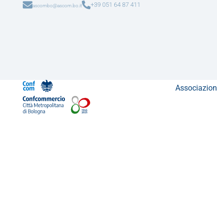
+39 051 64 87 411
ascombo@ascom.bo.it
Associazion