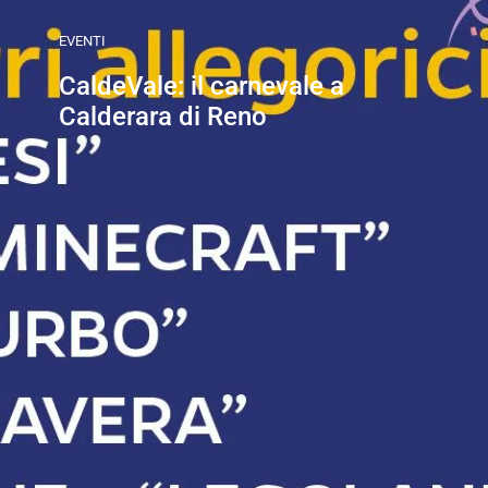
EVENTI
CaldeVale: il carnevale a
Calderara di Reno