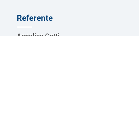
Referente
Annalisa Gotti
Responsabile
Contatta il nostro referente per avere un filo diretto.
Siamo a tua disposizione. Sempre.
CONTATTACI
Ti potrebbe interessare