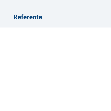
Referente
Annalisa Gotti
Responsabile
Contatta il nostro referente per avere un filo diretto.
Siamo a tua disposizione. Sempre.
CONTATTACI
Ti potrebbe interessare