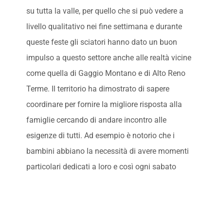
su tutta la valle, per quello che si può vedere a
livello qualitativo nei fine settimana e durante
queste feste gli sciatori hanno dato un buon
impulso a questo settore anche alle realtà vicine
come quella di Gaggio Montano e di Alto Reno
Terme. Il territorio ha dimostrato di sapere
coordinare per fornire la migliore risposta alla
famiglie cercando di andare incontro alle
esigenze di tutti. Ad esempio è notorio che i
bambini abbiano la necessità di avere momenti
particolari dedicati a loro e così ogni sabato
pomeriggio il cinema La Pergola di Vidiciatico,
grazie all’iniziativa ‘Around the World’ propone
diverse attività di animazione e a seguire la