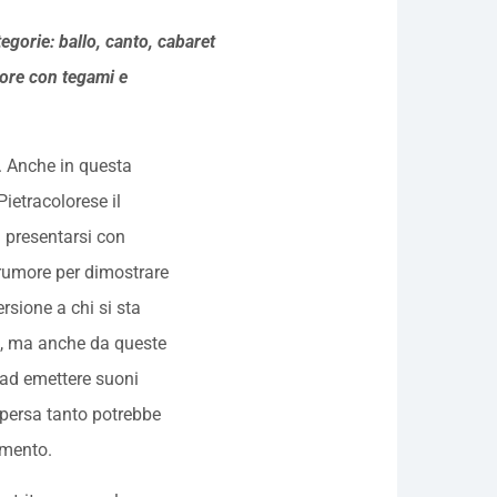
tegorie: ballo, canto, cabaret
itore con tegami e
. Anche in questa
ietracolorese il
 presentarsi con
rumore per dimostrare
rsione a chi si sta
e, ma anche da queste
 ad emettere suoni
’ persa tanto potrebbe
imento.