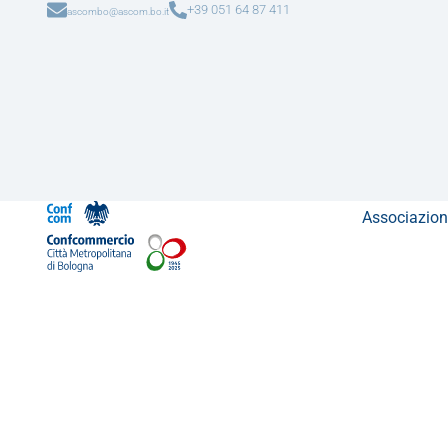
+39 051 64 87 411
ascombo@ascom.bo.it
Associazion