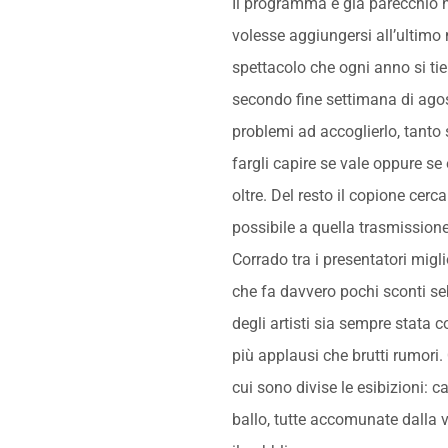
Il programma è già parecchio n
volesse aggiungersi all’ultimo
spettacolo che ogni anno si tie
secondo fine settimana di ago
problemi ad accoglierlo, tanto 
fargli capire se vale oppure s
oltre. Del resto il copione cerca
possibile a quella trasmission
Corrado tra i presentatori miglio
che fa davvero pochi sconti s
degli artisti sia sempre stata c
più applausi che brutti rumori. 
cui sono divise le esibizioni: c
ballo, tutte accomunate dalla vo