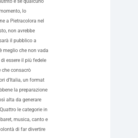
utrito e se qualcuno
 momento, lo
ne a Pietracolora nel
sto, non avrebbe
sarà il pubblico a
e è meglio che non vada
 di essere il più fedele
e che consacrò
ri d’Italia, un format
ebbene la preparazione
osì alta da generare
Quattro le categorie in
abaret, musica, canto e
lontà di far divertire