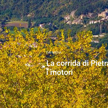
DAI MEDIA
La corrida di Piet
i motori