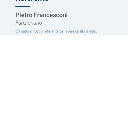
Pietro Francesconi
Funzionario
Contatta il nostro referente per avere un filo diretto.
Siamo a tua disposizione. Sempre.
CONTATTACI
Ti potrebbe interessare
Servizi