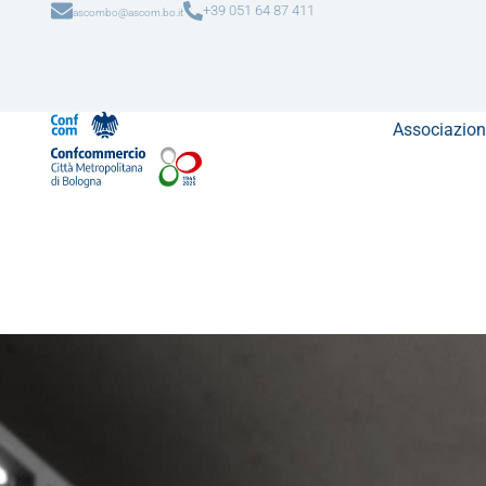
+39 051 64 87 411
ascombo@ascom.bo.it
Associazion