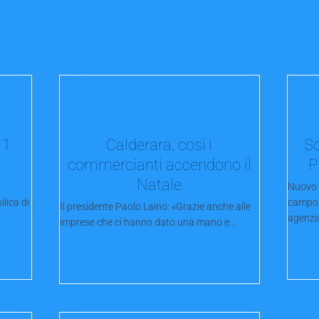
 1
Calderara, così i
So
commercianti accendono il
P
Natale
Nuovo 
ica di
campo d
Il presidente Paolo Laino: «Grazie anche alle
agenzia
imprese che ci hanno dato una mano e...