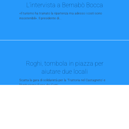
L’intervista a Bernabò Bocca
«Il turismo ha trainato la ripartenza ma adesso i costi sono
insostenibili». Il presidente di...
Roghi, tombola in piazza per
aiutare due locali
Scatta la gara di solidarietà per la ’Trattoria nel Castagneto’ e
l’Agriturismo Serra dei Gatti...