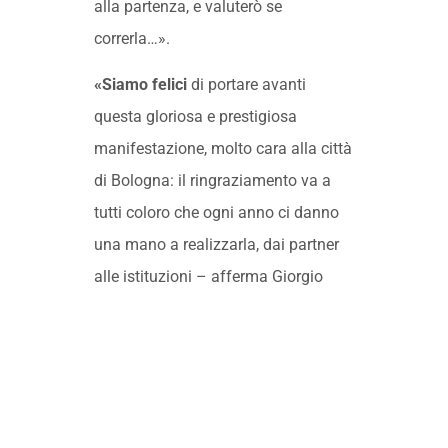
alla partenza, e valuterò se
correrla…».
«Siamo felici
di portare avanti
questa gloriosa e prestigiosa
manifestazione, molto cara alla città
di Bologna: il ringraziamento va a
tutti coloro che ogni anno ci danno
una mano a realizzarla, dai partner
alle istituzioni – afferma Giorgio
Rizzoli, presidente di Acquadela –.
Sono sicuro che anche quest’anno
sarà un’edizione spettacolare».
Parole condivise dall’ex martellista
azzurra, oggi delegata provinciale