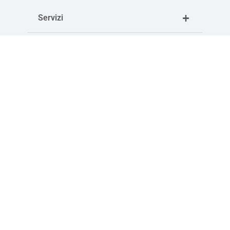
Servizi
Convenzioni
Corsi
Download
Articoli correlati