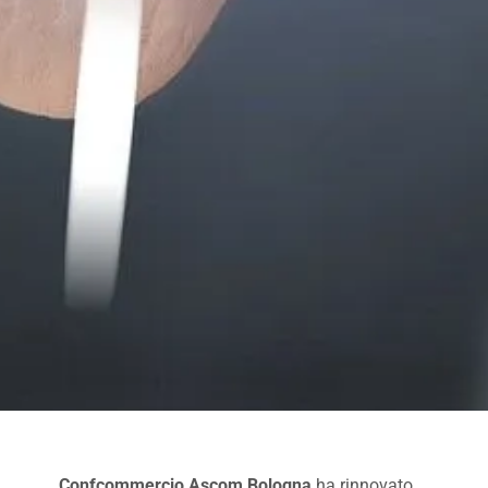
Confcommercio Ascom Bologna
ha rinnovato