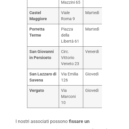
Mazzini 65
17.00
Castel
Viale
Martedì
14.00 –
Maggiore
Roma 9
17.00
Porretta
Piazza
Martedì
14.00 –
Terme
della
17.00
Libertà 61
San Giovanni
Circ.
Venerdì
14.00 –
in Persiceto
Vittorio
16.00
Veneto 23
San Lazzaro di
Via Emilia
Giovedì
14.00 –
Savena
126
17.00
Vergato
Via
Giovedì
14.00 –
Marconi
17.00
10
I nostri associati possono
fissare un