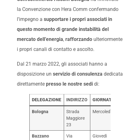
la Convenzione con Hera Comm confermando
l’impegno a
supportare i propri associati
in
questo momento di grande instabilità del
mercato dell’energia
,
rafforzando
ulteriormente
i propri canali di contatto e ascolto.
Dal 21 marzo 2022, gli associati hanno a
disposizione un
servizio di consulenza
dedicata
direttamente
presso le nostre sedi
di:
DELEGAZIONE
INDIRIZZO
GIORNATA
ORARIO
Bologna
Strada
Mercoledì
14.00 –
Maggiore
17.00
23
Bazzano
Via
Giovedì
14.00 –