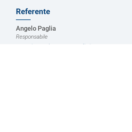
Referente
Angelo Paglia
Responsabile
Contatta il nostro referente per avere un filo diretto.
Siamo a tua disposizione. Sempre.
CONTATTACI
Ti potrebbe interessare
Servizi