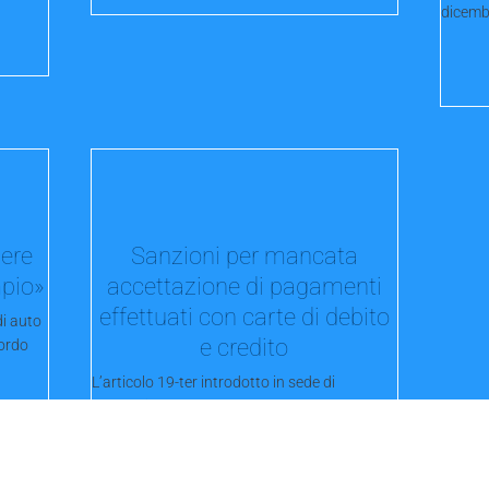
dicemb
iere
Sanzioni per mancata
mpio»
accettazione di pagamenti
effettuati con carte di debito
di auto
e credito
cordo
L’articolo 19-ter introdotto in sede di
conversione del Decreto legge 152/2021,
disciplina le sanzioni amministrative per...