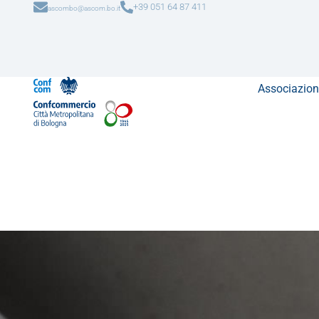
+39 051 64 87 411
ascombo@ascom.bo.it
Associazion