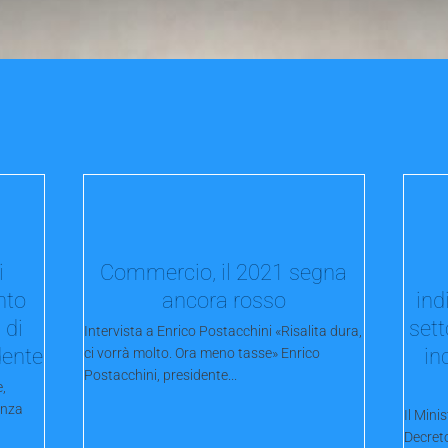
i
Commercio, il 2021 segna
nto
ancora rosso
ind
 di
sett
Intervista a Enrico Postacchini «Risalita dura,
dente
in
ci vorrà molto. Ora meno tasse» Enrico
Postacchini, presidente...
e,
enza
Il Mini
Decreto