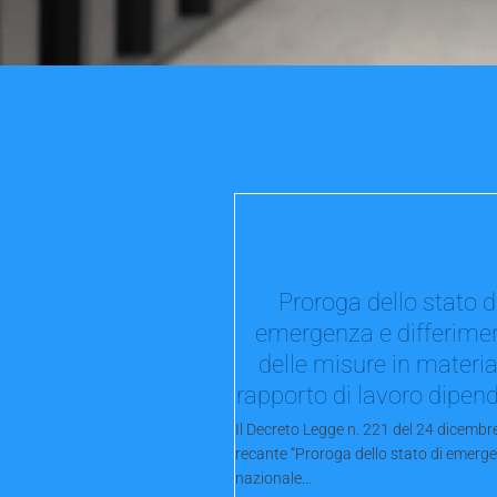
Proroga dello stato d
emergenza e differime
delle misure in materia
rapporto di lavoro dipen
Il Decreto Legge n. 221 del 24 dicembr
recante “Proroga dello stato di emerg
nazionale...