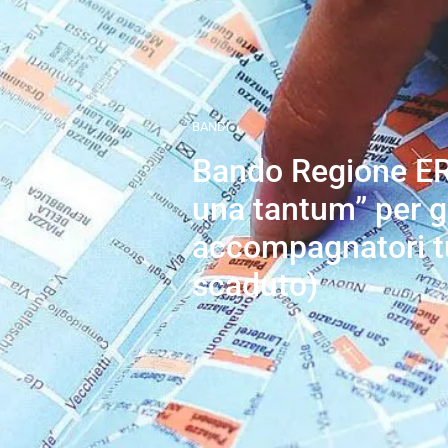
BANDI
Bando Regione ER
una tantum” per g
accompagnatori tu
scaduto)