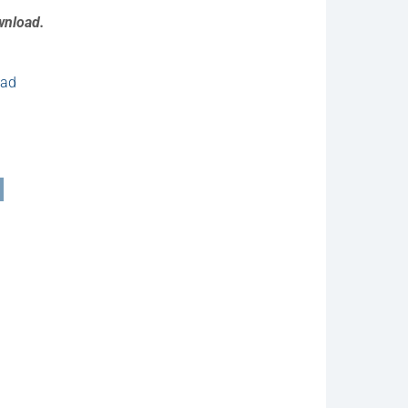
ownload.
oad