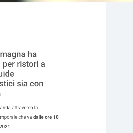
Romagna ha
per ristori a
uide
tici sia con
a
manda attraverso la
emporale che va
dalle ore 10
/2021
.