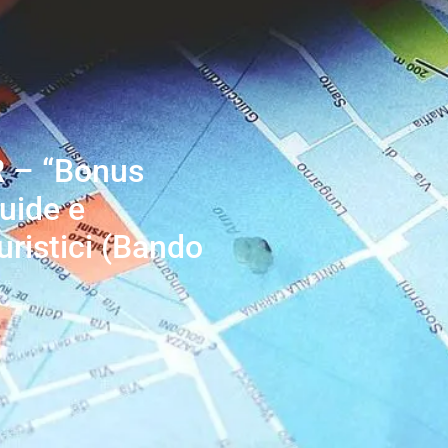
 – “Bonus
uide e
ristici (Bando