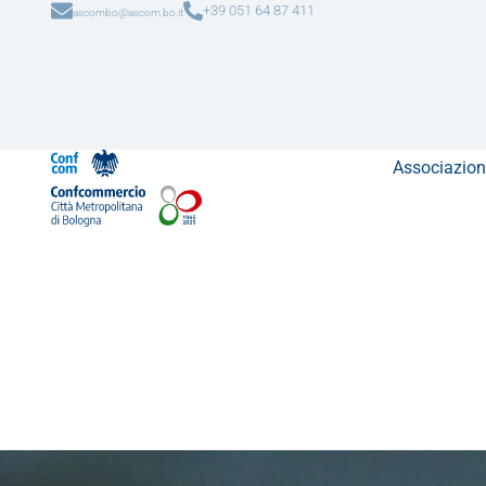
+39 051 64 87 411
ascombo@ascom.bo.it
Associazion