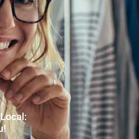
Local:
u!