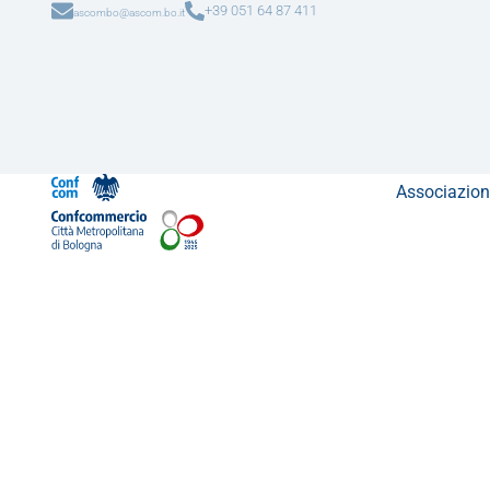
+39 051 64 87 411
ascombo@ascom.bo.it
Associazion