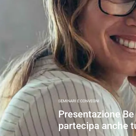
SEMINARI E CONVEGNI
Presentazione Be 
partecipa anche t