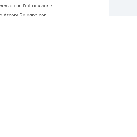
erenza con l’introduzione
io Ascom Bologna con
Rando
, la presentazione di Be
ecipanti.