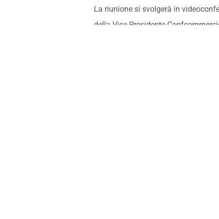
La riunione si svolgerà in videoconf
della Vice Presidente Confcommerc
delega all’innovazione,
Lina Galati 
Local ed eventuali domande dei part
PARTECIPA ANCHE TU
01/22/2021