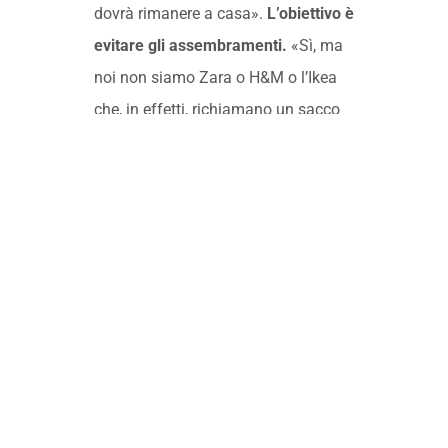
dovrà rimanere a casa».
L’obiettivo è
evitare gli assembramenti.
«Sì, ma
noi non siamo Zara o H&M o l’Ikea
che, in effetti, richiamano un sacco
di gente. Siamo un negozio grande,
ma non esagerato. Speriamo che
arrivi qualche specifica, che la
Regione cambi idea. Altrimenti, visto
che si deve salvaguardare la salute,
si chiuda tutti nel weekend e amen».
Oggi diventiamo arancioni: avrà
ripercussioni anche per voi che,
comunque, potrete restare aperti
durante la settimana?
«Già con il