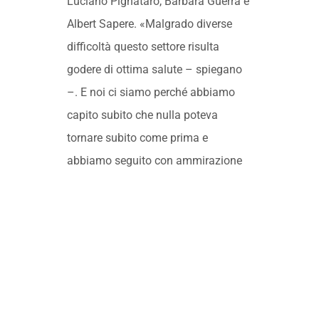
Luciano Pignataro, Barbara Guerra e
Albert Sapere. «Malgrado diverse
difficoltà questo settore risulta
godere di ottima salute – spiegano
–. E noi ci siamo perché abbiamo
capito subito che nulla poteva
tornare subito come prima e
abbiamo seguito con ammirazione
chi si è saputo reinventare, chi ha
resistito, chi ha difeso con i denti la
propria storia. Queste persone sono
la locomotiva del nostro paese e noi
siamo orgogliosi di ringraziarli. Più
in basso, al 18 esimo posto il