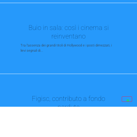
Buio in sala: così i cinema si
reinventano
Tra l’assenza dei grandi titoli di Hollywood e i posti dimezzati, i
lievi segnali di...
Figisc, contributo a fondo
perduto
Risposta ad interpello n. 477 del 16 ottobre 2020 dell’Agenzia
delle Entrate In allegato è...