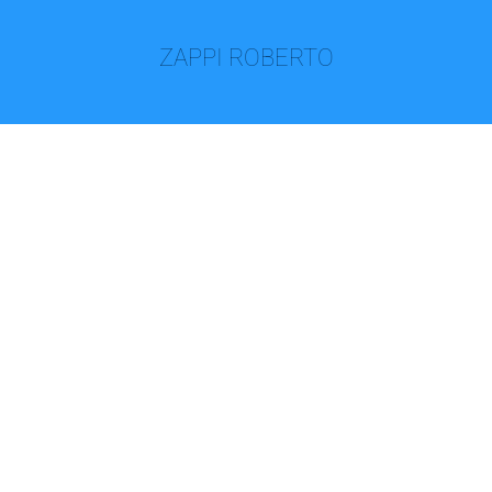
ZAPPI ROBERTO
ZAP ECOSERVIZI SNC DI
MAZZUCCHI FEDERICO & C.
ZANOTTI GIANNI