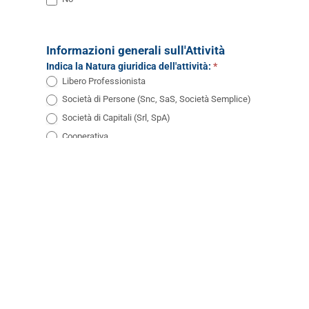
Informazioni generali sull'Attività
Indica la Natura giuridica dell'attività:
*
Libero Professionista
Società di Persone (Snc, SaS, Società Semplice)
Società di Capitali (Srl, SpA)
Cooperativa
Ditta Individuale
Da definire
Indica il settore di riferimento:
*
Agenti e Professionisti
Servizi
Turismo
Ingrosso
Dettaglio