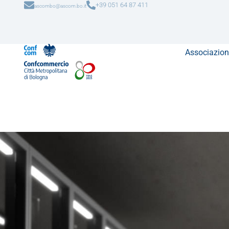
+39 051 64 87 411
ascombo@ascom.bo.it
Associazion