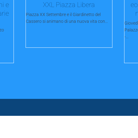
ni e
XXL Piazza Libera
ec
arie
Piazza XX Settembre e il Giardinetto del
Cassero si animano di una nuova vita con...
Gioved
zo
Palazz
-...
Servizi
Categorie
I