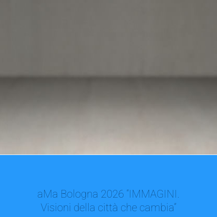
aMa Bologna 2026 “IMMAGINI.
Visioni della città che cambia”