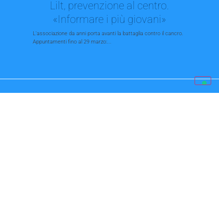
Lilt, prevenzione al centro.
«Informare i più giovani»
L'associazione da anni porta avanti la battaglia contro il cancro.
Appuntamenti fino al 29 marzo:...
San Felice, la riapertura.
«Torneremo come prima. Ma
servono i parcheggi
Residenti e commercianti concordi sull’impatto della
cantierizzazione. «Lasciamoci il passato e le tante difficoltà
alle...