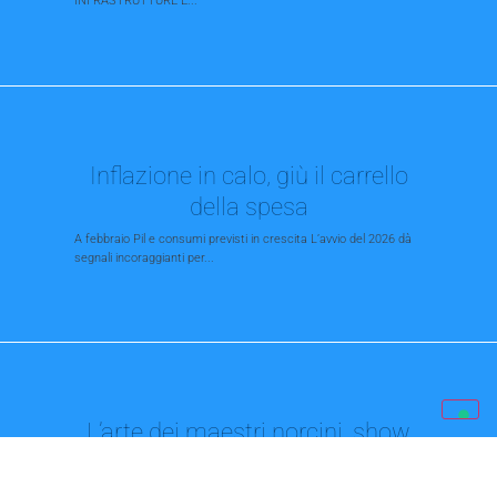
INFRASTRUTTURE E...
Inflazione in calo, giù il carrello
della spesa
A febbraio Pil e consumi previsti in crescita L’avvio del 2026 dà
segnali incoraggianti per...
L’arte dei maestri norcini, show
in centro
Al via sabato la Festa del maiale, tradizionale appuntamento