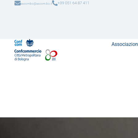
+39 051 64 87 411
ascombo@ascom.bo.it
Associazion