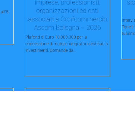
imprese, professionisti,
si
organizzazioni ed enti
all’8
associati a Confcommercio
Intervi
Ascom Bologna – 2026
Tonelli
turismo
Plafond di Euro 10.000.000 per la
concessione di mutui chirografari destinati a
investimenti. Domande da...
e
Bar Carlino, festa sotto i
portici. Da Neri il salotto
 Un
rossoblù. Sport e passione