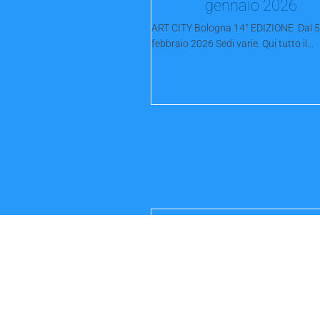
gennaio 2026
ART CITY Bologna 14° EDIZIONE Dal 5 
febbraio 2026 Sedi varie. Qui tutto il...
Furti e rapine, tallon
d’Achille. Piazza XX
Settembre e Bolognina.