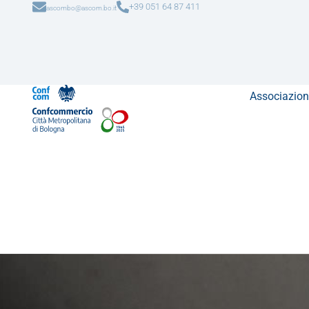
+39 051 64 87 411
ascombo@ascom.bo.it
Associazion