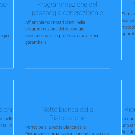
co-
Programmazione del
passaggio generazionale
Forniam
econom
Affianchiamo i nostri clienti nella
metodol
programmazione del passaggio
approfo
tegici
generazionale, un processo cruciale per
garantire la...
zioni
Notte Bianca della
Rio
Ristorazione
ti nelle
La rio
tali di
uno st
Partecipa alla Notte Bianca della
fine di
Ristorazione, organizza in concomitanza con