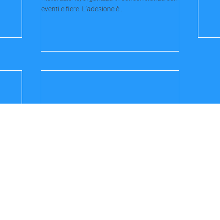
eventi e fiere. L’adesione è...
to
Sintesi delle principali
ente
disposizioni in materia di
gata
ammortizzatori sociali e di
sostegno al reddito e alle
famiglie per l’anno 2026
l
Con la circolare in esame, l’INPS fornisce un
quadro riepilogativo delle principali
disposizioni destinate a...