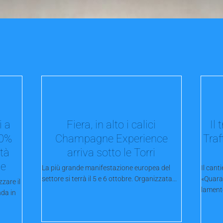
i a
Fiera, in alto i calici
Il
40%
Champagne Experience
Traf
tà
arriva sotto le Torri
le
La più grande manifestazione europea del
Il cant
settore si terrà il 5 e 6 ottobre. Organizzata...
«Quaran
zare il
lamente
nda in