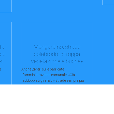
ta.
Mongardino, strade
lù.
colabrodo. «Troppa
si
vegetazione e buche»
e
Anche Zivieri sulle barricate
.
L’amministrazione comunale: «Già
raddoppiati gli sfalci» Strade sempre più
pericolose sui...