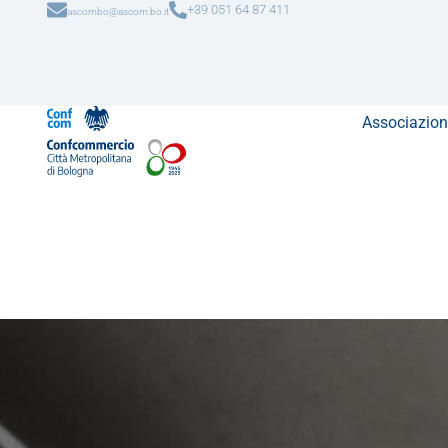
+39 051 64 87 411
ascombo@ascom.bo.it
Associazion