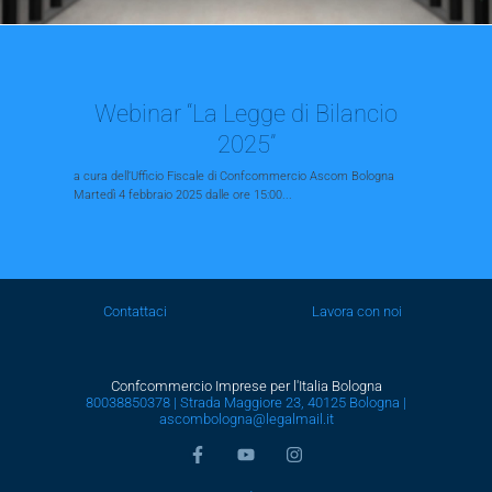
Webinar “La Legge di Bilancio
2025”
a cura dell’Ufficio Fiscale di Confcommercio Ascom Bologna
Martedì 4 febbraio 2025 dalle ore 15:00...
Contattaci
Lavora con noi
Confcommercio Imprese per l'Italia Bologna
80038850378 | Strada Maggiore 23, 40125 Bologna |
ascombologna@legalmail.it