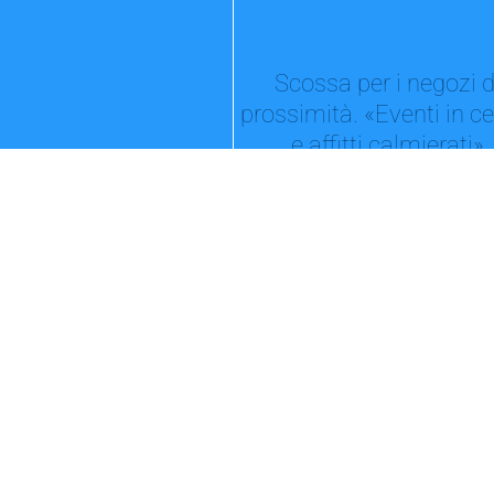
Scossa per i negozi d
prossimità. «Eventi in c
e affitti calmierati»
Il Comune di San Giovanni ottiene un
finanziamento della Città metropolita
la valorizzazione del...
15° Memorial Giorgio Va