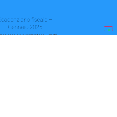
Scadenziario fiscale –
Gennaio 2025
 27 Gennaio Iva comunitaria Elenchi
at mensili e trimestraliPresentazione in
ematica degli elenchi...