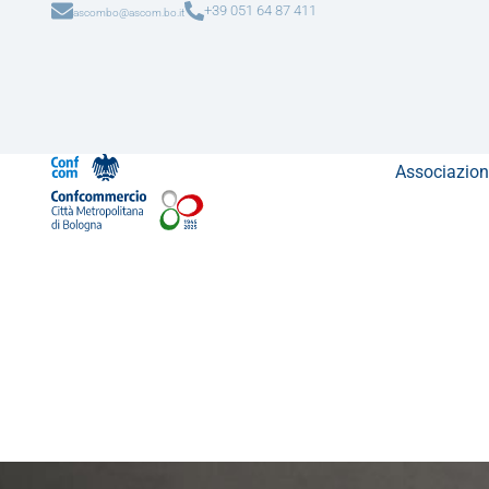
+39 051 64 87 411
ascombo@ascom.bo.it
Associazion