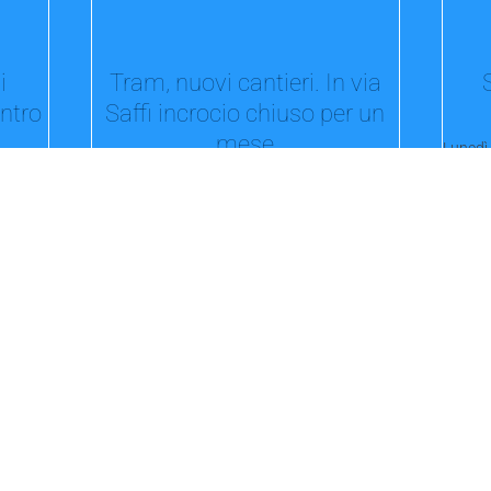
i
Tram, nuovi cantieri. In via
entro
Saffi incrocio chiuso per un
mese
Lunedì
intrast
Da oggi i lavori tra via Vittorio Veneto e
via tel
na per
Malvasia e in via Indipendenza. L'assessore...
cchi
Bando PID-NEXT: