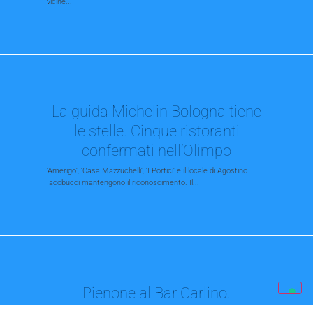
vicine...
La guida Michelin Bologna tiene
le stelle. Cinque ristoranti
confermati nell’Olimpo
’Amerigo’, ’Casa Mazzuchelli’, ’I Portici’ e il locale di Agostino
Iacobucci mantengono il riconoscimento. Il...
Pienone al Bar Carlino.
L’abbraccio dei tifosi, il saluto di