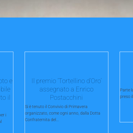
oto e
Il premio ‘Tortellino d’Oro’
bile
assegnato a Enrico
Parte l
o il
Postacchini
preso il
Si è tenuto il Convivio di Primavera
organizzato, come ogni anno, dalla Dotta
er i
Confraternita del...
l