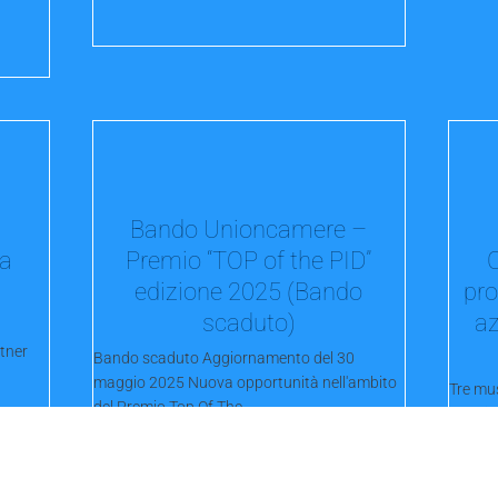
Bando Unioncamere –
la
Premio “TOP of the PID”
edizione 2025 (Bando
pro
scaduto)
az
tner
Bando scaduto Aggiornamento del 30
maggio 2025 Nuova opportunità nell'ambito
Tre mus
del Premio Top Of The...
sceglie
una ser