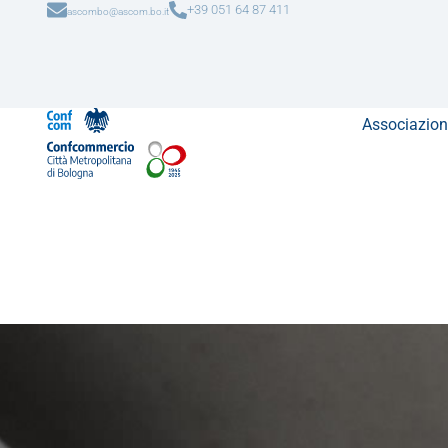
+39 051 64 87 411
ascombo@ascom.bo.it
Associazion