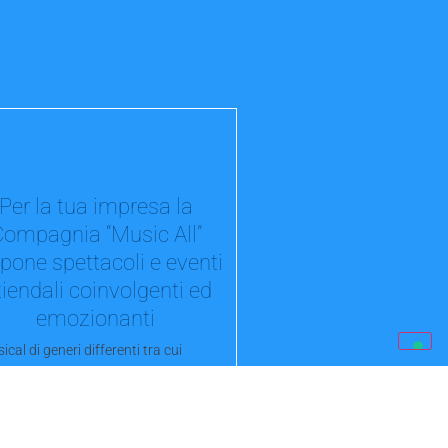
Per la tua impresa la
Compagnia “Music All”
pone spettacoli e eventi
iendali coinvolgenti ed
emozionanti
ical di generi differenti tra cui
re, adattabili alle vostre esigenze, per
ata...