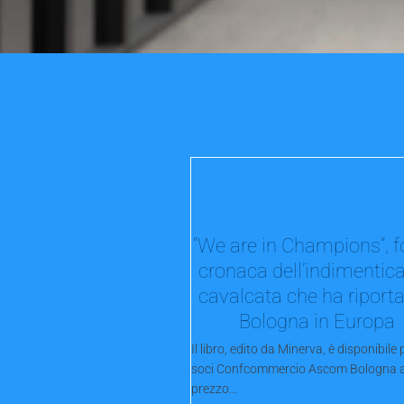
“We are in Champions”, f
cronaca dell’indimentica
cavalcata che ha riportat
Bologna in Europa
Il libro, edito da Minerva, è disponibile p
soci Confcommercio Ascom Bologna a
prezzo...