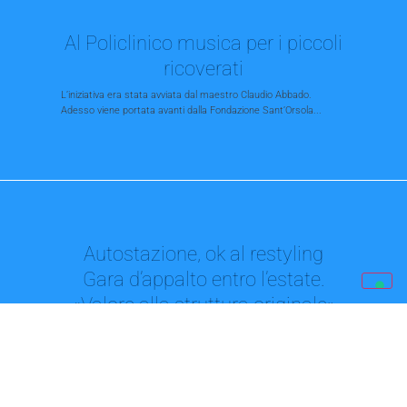
Al Policlinico musica per i piccoli
ricoverati
L’iniziativa era stata avviata dal maestro Claudio Abbado.
Adesso viene portata avanti dalla Fondazione Sant’Orsola...
Autostazione, ok al restyling
Gara d’appalto entro l’estate.
«Valore alla struttura originale»
Il progetto vede la luce, dopo l’ultimo stop, della Sovrintendenza,
legato ai pannelli fotovoltaici Puglisi:...