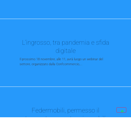
L’ingrosso, tra pandemia e sfida
digitale
Il prossimo 18 novembre, alle 11, avrà luogo un webinar del
settore, organizzato dalla Confcommercio,...
Federmobili, permesso il
trasporto e montaggio mobili
Le Faq pubblicate sul sito governo.it chiariscono i dubbi avanzati