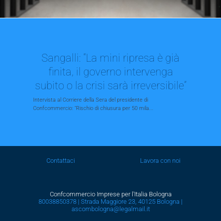
Sangalli: “La mini ripresa è già
finita, il governo intervenga
subito o la crisi sarà irreversibile”
Intervista al Corriere della Sera del presidente di
Confcommercio: "Rischio di chiusura per 50 mila...
Contattaci
Lavora con noi
Confcommercio Imprese per l'Italia Bologna
80038850378 | Strada Maggiore 23, 40125 Bologna |
ascombologna@legalmail.it